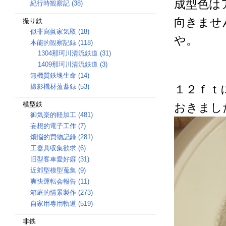
成型色は
紀行時観察記 (38)
向きませ
撮り鉄
似非寫眞家気取 (18)
や。
本能的観察記録 (118)
1304那珂川清流鉄道 (31)
1409那珂川清流鉄道 (3)
無機質鉄塊生命 (14)
撮影機材薀蓄録 (53)
１２ｆｔ
模型鉄
おきまし
御気楽的軽加工 (481)
妄想的電子工作 (7)
煩悩的買物記録 (281)
工器具収集欲求 (6)
旧型客車愛好癖 (31)
近郊型模型蒐集 (9)
爽快運転会報告 (11)
箱庭的情景製作 (273)
自家用専用軌道 (519)
非鉄