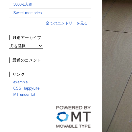
3088-1入線
Sweet memories
全てのエントリーを見る
月別アーカイブ
最近のコメント
リンク
example
CSS HappyLife
MT underHat