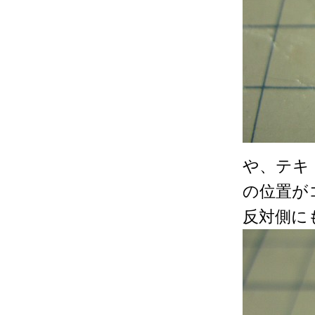
や、テキ
の位置が
反対側に