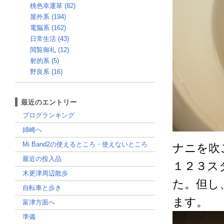
桃色幸運草 (82)
屋外系 (194)
電脳系 (162)
日常生活 (43)
閲覧御礼 (12)
射的系 (5)
野良系 (16)
最近のエントリー
ブログランキング
姉崎へ
Mi Band2の使えるところ・使えないところ
ナニを吹
最近の投入品
１２３ス
木更津周辺散歩
た。但し
自転車と歩き
ます。
富津方面へ
準備