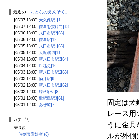
最近の
「おとなのえんそく」
[05/07 18:00]
大久保駅1[1]
[05/07 12:00]
佐倉を抜けて[13]
[05/06 18:00]
八日市駅2[66]
[05/06 12:00]
佐倉駅[12]
[05/05 18:00]
八日市駅1[65]
[05/05 12:00]
大近踏切[11]
[05/04 18:00]
新八日市駅3[64]
[05/04 12:00]
丘越え[10]
[05/03 18:00]
新八日市駅2[63]
[05/03 12:00]
物井駅[9]
[05/02 18:00]
新八日市駅1[62]
[05/02 12:00]
線路沿い[8]
[05/01 18:00]
枇杷島駅3[61]
固定は犬
[05/01 12:00]
あぜ道[7]
レース用
カテゴリ
うに金具
乗り鉄
時刻表愛好者 (8)
ルが外側