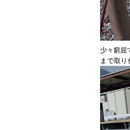
少々窮屈
まで取り