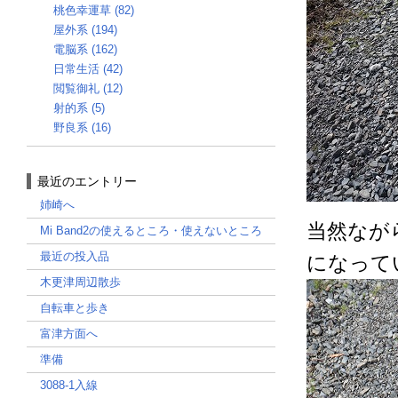
桃色幸運草 (82)
屋外系 (194)
電脳系 (162)
日常生活 (42)
閲覧御礼 (12)
射的系 (5)
野良系 (16)
最近のエントリー
姉崎へ
当然なが
Mi Band2の使えるところ・使えないところ
最近の投入品
になって
木更津周辺散歩
自転車と歩き
富津方面へ
準備
3088-1入線