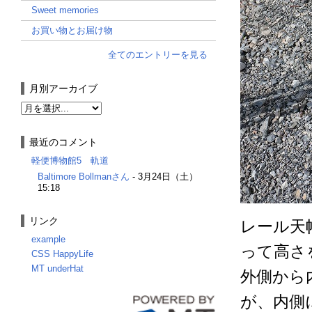
Sweet memories
お買い物とお届け物
全てのエントリーを見る
月別アーカイブ
最近のコメント
軽便博物館5 軌道
Baltimore Bollmanさん
-
3月24日（土）
15:18
リンク
レール天
example
って高さ
CSS HappyLife
MT underHat
外側から
が、内側に