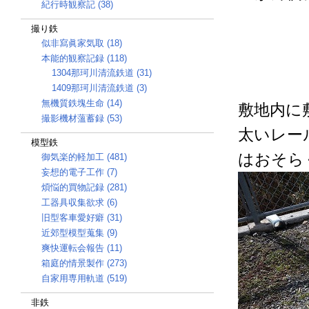
紀行時観察記 (38)
撮り鉄
似非寫眞家気取 (18)
本能的観察記録 (118)
1304那珂川清流鉄道 (31)
1409那珂川清流鉄道 (3)
無機質鉄塊生命 (14)
敷地内に
撮影機材薀蓄録 (53)
太いレー
模型鉄
はおそら
御気楽的軽加工 (481)
妄想的電子工作 (7)
煩悩的買物記録 (281)
工器具収集欲求 (6)
旧型客車愛好癖 (31)
近郊型模型蒐集 (9)
爽快運転会報告 (11)
箱庭的情景製作 (273)
自家用専用軌道 (519)
非鉄